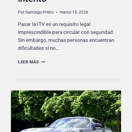
Por
Santiago Prieto
marzo 15, 2026
Pasar la ITV es un requisito legal
imprescindible para circular con seguridad.
Sin embargo, muchas personas encuentran
dificultades si no…
CONSEJOS
LEER MÁS
PARA
PASAR
LA
ITV
Y
NO
FALLAR
EN
EL
INTENTO