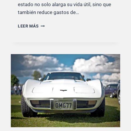
estado no solo alarga su vida útil, sino que
también reduce gastos de…
TRUCOS
LEER MÁS
PARA
CUIDAR
MÁS
EL
COCHE
Y
DESGASTARLO
MENOS
CON
UN
COCHE
DE
GASOIL