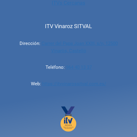
ITVs Cercanas
ITV Vinaroz SITVAL
Dirección:
Carrer del Papa Joan XXIII, s/n, 12500
Vinaròs, Castelló
Teléfono:
964 40 13 37
Web:
https://itvvinarossitval.com.es/