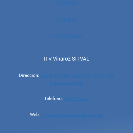
Contacto
Empresa
ITVs Cercanas
ITV Vinaroz SITVAL
Dirección:
Carrer del Papa Joan XXIII, s/n, 12500
Vinaròs, Castelló
Teléfono:
964 40 13 37
Web:
https://itvvinarossitval.com.es/