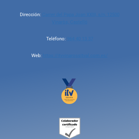
Dirección:
Carrer del Papa Joan XXIII, s/n, 12500
Vinaròs, Castelló
Teléfono:
964 40 13 37
Web:
https://itvvinarossitval.com.es/