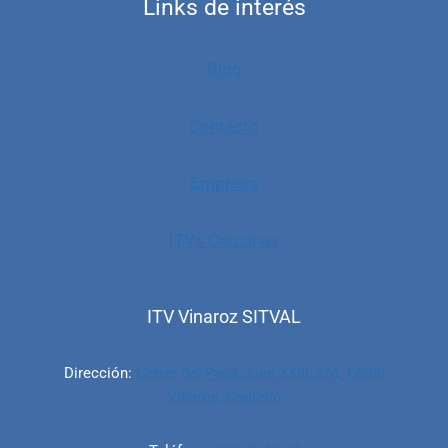
Links de interés
Blog
Contacto
Empresa
ITVs Cercanas
ITV Vinaroz SITVAL
Dirección:
Carrer del Papa Joan XXIII, s/n, 12500
Vinaròs, Castelló